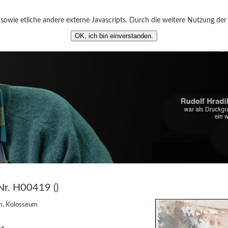
owie etliche andere externe Javascripts. Durch die weitere Nutzung de
OK, ich bin einverstanden.
r. H00419 ()
, Kolosseum