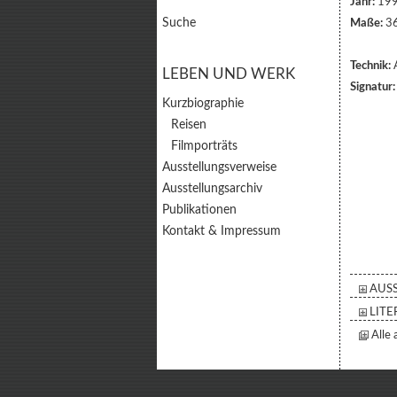
Jahr:
19
Suche
Maße:
36
Technik:
A
LEBEN UND WERK
Signatur:
Kurzbiographie
Reisen
Filmporträts
Ausstellungsverweise
Ausstellungsarchiv
Publikationen
Kontakt & Impressum
AUSS
LITE
Alle 