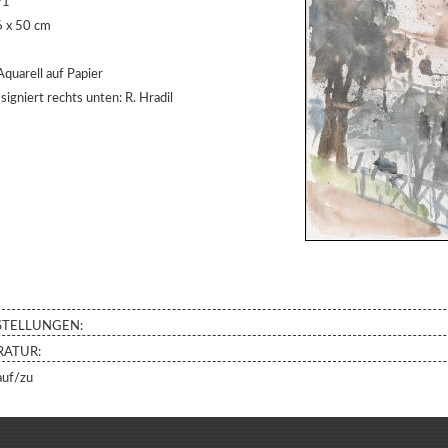
91
 x 50 cm
quarell auf Papier
signiert rechts unten: R. Hradil
TELLUNGEN:
RATUR:
auf/zu