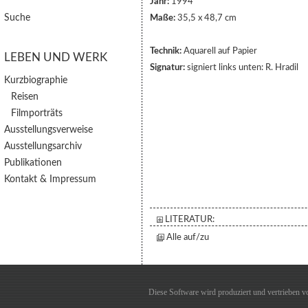
Jahr:
1994
Suche
Maße:
35,5 x 48,7 cm
Technik:
Aquarell auf Papier
LEBEN UND WERK
Signatur:
signiert links unten: R. Hradil
Kurzbiographie
Reisen
Filmporträts
Ausstellungsverweise
Ausstellungsarchiv
Publikationen
Kontakt & Impressum
LITERATUR:
Alle auf/zu
Diese Software wird produziert und vertrieben 